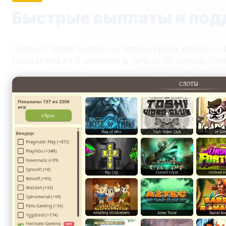
Быстрые выплаты и под
Среднее время вывода на Вулкан Гранд казино — 4
Поддержка 24/7 отвечает в чате за 30 секунд. Пол