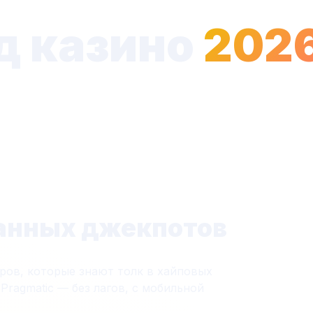
д казино
202
данных джекпотов
ров, которые знают толк в хайповых
и Pragmatic — без лагов, с мобильной