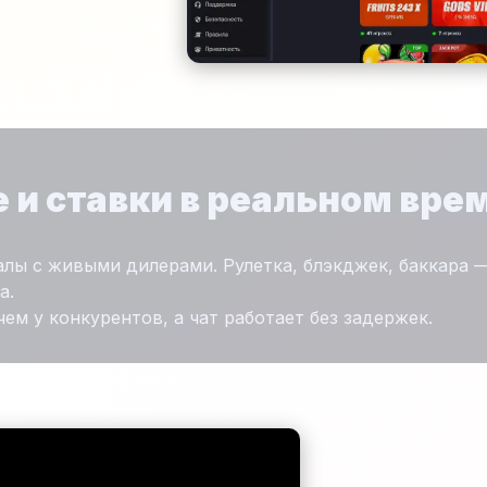
 и ставки в реальном вре
залы с живыми дилерами. Рулетка, блэкджек, баккара 
а.
ем у конкурентов, а чат работает без задержек.