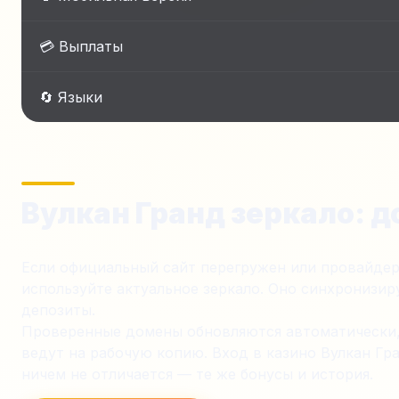
💳 Выплаты
🔄 Языки
Вулкан Гранд зеркало: д
Если официальный сайт перегружен или провайде
используйте актуальное зеркало. Оно синхронизир
депозиты.
Проверенные домены обновляются автоматически,
ведут на рабочую копию. Вход в казино Вулкан Гра
ничем не отличается — те же бонусы и история.