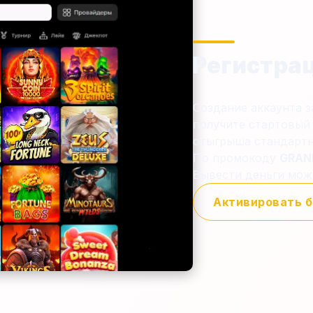
Регистрац
Создание аккаунта з
получите стартовый 
отыгрыша стандартн
По промокоду
GRAN
Вывести деньги можн
Активировать 